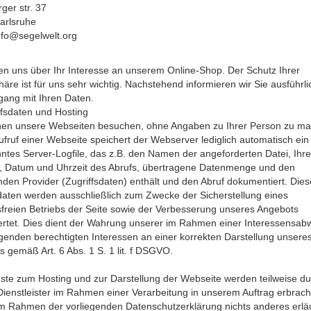
ger str. 37
arlsruhe
nfo@segelwelt.org
en uns über Ihr Interesse an unserem Online-Shop. Der Schutz Ihrer
häre ist für uns sehr wichtig. Nachstehend informieren wir Sie ausführli
ang mit Ihren Daten.
ffsdaten und Hosting
nen unsere Webseiten besuchen, ohne Angaben zu Ihrer Person zu ma
fruf einer Webseite speichert der Webserver lediglich automatisch ein
tes Server-Logfile, das z.B. den Namen der angeforderten Datei, Ihre
, Datum und Uhrzeit des Abrufs, übertragene Datenmenge und den
den Provider (Zugriffsdaten) enthält und den Abruf dokumentiert. Dies
daten werden ausschließlich zum Zwecke der Sicherstellung eines
freien Betriebs der Seite sowie der Verbesserung unseres Angebots
rtet. Dies dient der Wahrung unserer im Rahmen einer Interessensa
enden berechtigten Interessen an einer korrekten Darstellung unsere
 gemäß Art. 6 Abs. 1 S. 1 lit. f DSGVO.
ste zum Hosting und zur Darstellung der Webseite werden teilweise du
ienstleister im Rahmen einer Verarbeitung in unserem Auftrag erbrach
m Rahmen der vorliegenden Datenschutzerklärung nichts anderes erläu