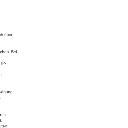
ch über
chen. Bei
 IP-
e
bwägung
s
rch
t.
tert