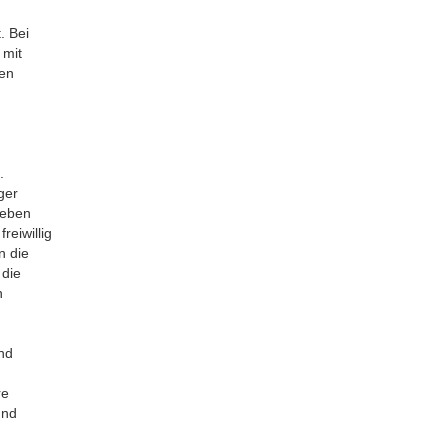
. Bei
 mit
nen
.
ger
heben
eiwillig
n die
 die
n
nd
re
und