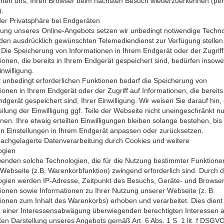
chen uns, Ihren Browser beim nächsten Besuch wiederzuerkennen (per
.
er Privatsphäre bei Endgeräten
zung unseres Online-Angebots setzen wir unbedingt notwendige Techno
den ausdrücklich gewünschten Telemediendienst zur Verfügung stellen
Die Speicherung von Informationen in Ihrem Endgerät oder der Zugriff
ionen, die bereits in Ihrem Endgerät gespeichert sind, bedürfen insowe
inwilligung.
t unbedingt erforderlichen Funktionen bedarf die Speicherung von
ionen in Ihrem Endgerät oder der Zugriff auf Informationen, die bereits 
dgerät gespeichert sind, Ihrer Einwilligung. Wir weisen Sie darauf hin,
eilung der Einwilligung ggf. Teile der Webseite nicht uneingeschränkt n
nen. Ihre etwaig erteilten Einwilligungen bleiben solange bestehen, bis 
en Einstellungen in Ihrem Endgerät anpassen oder zurücksetzen.
nachgelagerte Datenverarbeitung durch Cookies und weitere
ogien
enden solche Technologien, die für die Nutzung bestimmter Funktione
Webseite (z.B. Warenkorbfunktion) zwingend erforderlich sind. Durch d
ogien werden IP-Adresse, Zeitpunkt des Besuchs, Geräte- und Browser
ionen sowie Informationen zu Ihrer Nutzung unserer Webseite (z. B.
ionen zum Inhalt des Warenkorbs) erhoben und verarbeitet. Dies dient
einer Interessensabwägung überwiegenden berechtigten Interessen a
ten Darstellung unseres Angebots gemäß Art. 6 Abs. 1 S. 1 lit. f DSGVO