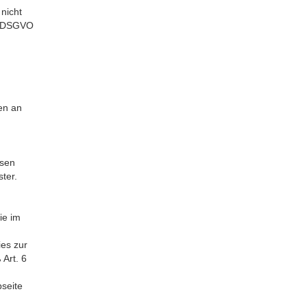
nicht
 a DSGVO
g
en an
esen
ter.
ie im
ies zur
 Art. 6
bseite