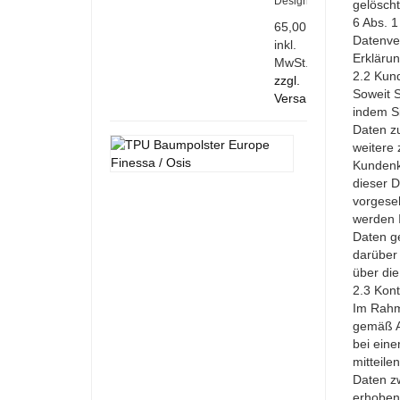
Design
gelöscht
6 Abs. 1
65,00 €
Datenver
inkl.
Erklärun
MwSt.
2.2 Kun
zzgl.
Soweit S
Versandkosten
indem Si
Daten z
TPU
weitere 
BAUMPOLSTE
Kundenko
EUROPE
SELDEN/PROC
dieser D
vorgese
3D-
werden I
Gedrucktes
Baumpolster
Daten ge
für
darüber 
Europe-
über die
bäume
2.3 Kon
von
Im Rahm
Selden/Proctor
gemäß A
7,50 €
bei eine
inkl.
mitteile
MwSt.
Daten z
zzgl.
erhoben 