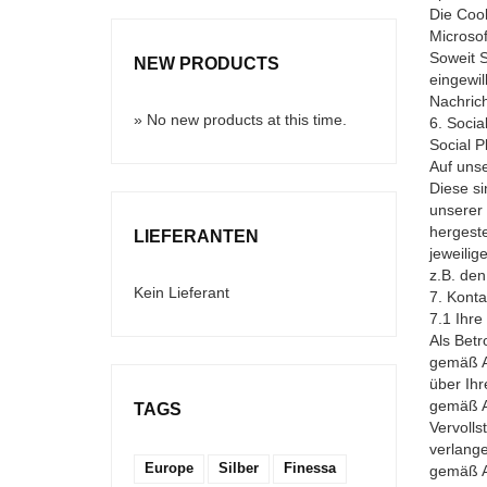
Die Cook
Microso
Soweit S
NEW PRODUCTS
eingewil
Nachrich
» No new products at this time.
6. Socia
Social P
Auf uns
Diese si
unserer 
hergeste
LIEFERANTEN
jeweilig
z.B. den
Kein Lieferant
7. Konta
7.1 Ihre
Als Betr
gemäß A
über Ih
gemäß Ar
TAGS
Vervoll
verlang
Europe
Silber
Finessa
gemäß A