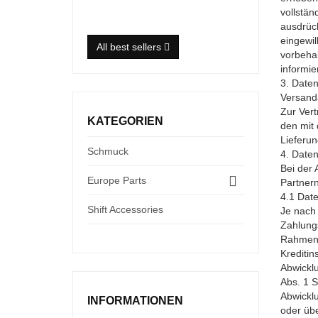
Versandkosten
vollstän
ausdrück
eingewi
All best sellers
vorbehal
informie
3. Date
Versand
Zur Vert
KATEGORIEN
den mit 
Lieferun
Schmuck
4. Date
Bei der 
Europe Parts
Partnern
4.1 Date
Shift Accessories
Je nach 
Zahlungs
Rahmen e
Kreditin
Abwicklu
Abs. 1 S
Abwicklu
INFORMATIONEN
oder übe