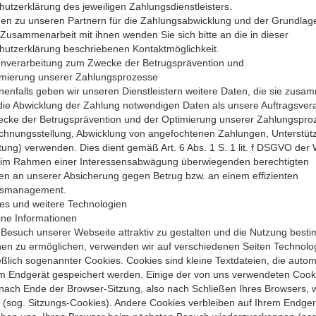
utzerklärung des jeweiligen Zahlungsdienstleisters.
gen zu unseren Partnern für die Zahlungsabwicklung und der Grundlag
Zusammenarbeit mit ihnen wenden Sie sich bitte an die in dieser
hutzerklärung beschriebenen Kontaktmöglichkeit.
enverarbeitung zum Zwecke der Betrugsprävention und
imierung unserer Zahlungsprozesse
nfalls geben wir unseren Dienstleistern weitere Daten, die sie zusa
die Abwicklung der Zahlung notwendigen Daten als unsere Auftragsvera
cke der Betrugsprävention und der Optimierung unserer Zahlungspro
echnungsstellung, Abwicklung von angefochtenen Zahlungen, Unterstüt
ung) verwenden. Dies dient gemäß Art. 6 Abs. 1 S. 1 lit. f DSGVO der
 im Rahmen einer Interessensabwägung überwiegenden berechtigten
en an unserer Absicherung gegen Betrug bzw. an einem effizienten
gsmanagement.
es und weitere Technologien
ine Informationen
esuch unserer Webseite attraktiv zu gestalten und die Nutzung best
nen zu ermöglichen, verwenden wir auf verschiedenen Seiten Technolo
eßlich sogenannter Cookies. Cookies sind kleine Textdateien, die autom
em Endgerät gespeichert werden. Einige der von uns verwendeten Cook
nach Ende der Browser-Sitzung, also nach Schließen Ihres Browsers, 
 (sog. Sitzungs-Cookies). Andere Cookies verbleiben auf Ihrem Endger