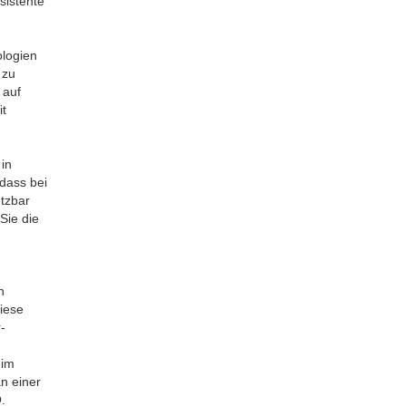
sistente
logien
 zu
 auf
it
in
 dass bei
utzbar
Sie die
n
iese
-
 im
n einer
.