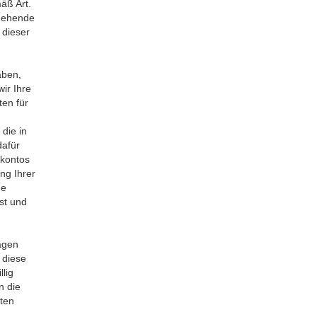
äß Art.
sgehende
 dieser
aben,
ir Ihre
en für
die in
dafür
kontos
ng Ihrer
ne
st und
agen
 diese
lig
n die
ten