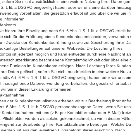
, sofern Sie nicht ausdrücklich in eine weitere Nutzung Ihrer Daten gem
 S. 1 lit. a DSGVO eingewilligt haben oder wir uns eine darüber hinau
wendung vorbehalten, die gesetzlich erlaubt ist und über die wir Sie in
g informieren.
denkonto
ie hierzu Ihre Einwilligung nach Art. 6 Abs. 1 S. 1 lit. a DSGVO erteilt h
e sich für die Eröffnung eines Kundenkontos entscheiden, verwenden w
um Zwecke der Kundenkontoeröffnung sowie zur Speicherung Ihrer Dat
zukünftige Bestellungen auf unserer Webseite. Die Löschung Ihres
R
ntos ist jederzeit möglich und kann entweder durch eine Nachricht an 
TOR
atenschutzerklärung beschriebene Kontaktmöglichkeit oder über eine 
hene Funktion im Kundenkonto erfolgen. Nach Löschung Ihres Kunden
hre Daten gelöscht, sofern Sie nicht ausdrücklich in eine weitere Nutzu
mäß Art. 6 Abs. 1 S. 1 lit. a DSGVO eingewilligt haben oder wir uns ei
hinausgehende Datenverwendung vorbehalten, die gesetzlich erlaubt i
 wir Sie in dieser Erklärung informieren.
taktaufnahme
en der Kundenkommunikation erheben wir zur Bearbeitung Ihrer Anfr
rt. 6 Abs. 1 S. 1 lit. b DSGVO personenbezogene Daten, wenn Sie uns
r Kontaktaufnahme mit uns (z.B. per Kontaktformular oder E-Mail) freiwil
n. Pflichtfelder werden als solche gekennzeichnet, da wir in diesen Fälle
wingend zur Bearbeitung Ihrer Kontaktaufnahme benötigen. Welche Da
werden, ist aus den jeweiligen Eingabeformularen ersichtlich. Nach