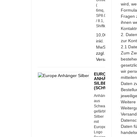
Universalakku
wird, we
(
Formular
6mq,
SP8.0
Fragen 
/ 8.1,
ihnen we
Shiftkeys)
Kontaktm
2. Daten
10,00 €
zur Kon
inkl.
2.1 Date
MwSt.
Zum Zwec
zzgl.
bestehe
Versandkosten
gesetzli
wir pers
EUROPE
mitteile
ANHÄNGER
SILBER
Daten z
(SCHWARZ)
Bestell
jeweilig
Anhänger
aus
Weitere 
Schwarz
Weiterga
gefärbtem
Versanda
Silber
Datensch
mit
Daten fü
Europe-
Logo
handelsr