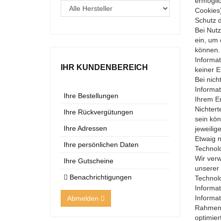
ermögli
Cookies)
Schutz d
Bei Nut
ein, um 
können. 
Informat
IHR KUNDENBEREICH
keiner E
Bei nich
Informat
Ihre Bestellungen
Ihrem En
Nichtert
Ihre Rückvergütungen
sein kön
Ihre Adressen
jeweilig
Etwaig 
Ihre persönlichen Daten
Technol
Wir verw
Ihre Gutscheine
unserer 
Benachrichtigungen
Technol
Informat
Informat
Abmelden
Rahmen 
optimier