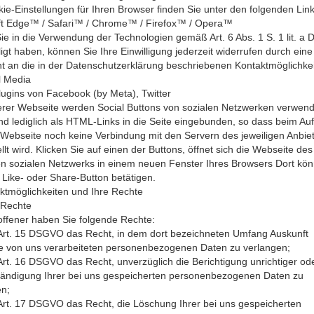
ie-Einstellungen für Ihren Browser finden Sie unter den folgenden Link
ft Edge™ / Safari™ / Chrome™ / Firefox™ / Opera™
ie in die Verwendung der Technologien gemäß Art. 6 Abs. 1 S. 1 lit. 
ligt haben, können Sie Ihre Einwilligung jederzeit widerrufen durch eine
t an die in der Datenschutzerklärung beschriebenen Kontaktmöglichkei
l Media
lugins von Facebook (by Meta), Twitter
erer Webseite werden Social Buttons von sozialen Netzwerken verwend
nd lediglich als HTML-Links in die Seite eingebunden, so dass beim Auf
Webseite noch keine Verbindung mit den Servern des jeweiligen Anbie
llt wird. Klicken Sie auf einen der Buttons, öffnet sich die Webseite des
en sozialen Netzwerks in einem neuen Fenster Ihres Browsers Dort kö
 Like- oder Share-Button betätigen.
ktmöglichkeiten und Ihre Rechte
 Rechte
offener haben Sie folgende Rechte:
rt. 15 DSGVO das Recht, in dem dort bezeichneten Umfang Auskunft
re von uns verarbeiteten personenbezogenen Daten zu verlangen;
t. 16 DSGVO das Recht, unverzüglich die Berichtigung unrichtiger od
ständigung Ihrer bei uns gespeicherten personenbezogenen Daten zu
en;
rt. 17 DSGVO das Recht, die Löschung Ihrer bei uns gespeicherten