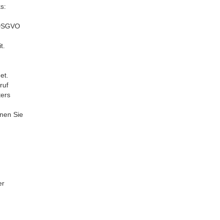
s:
a DSGVO
t.
et.
ruf
ters
nnen Sie
er