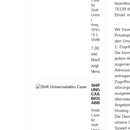
Case
lauenbur
für
76139 K
Shift
Email: i
Universalakku
(
6mq,
Wir freu
SP8.0
/ 8.1,
Privatsp
Shiftkeys)
den Umg
1. Zugri
7,00 €
Sie kön
inkl.
jedem Au
MwSt.
sogenann
zzgl.
Adresse
Versandkosten
anfragen
Zugriffs
SHIFT
störungs
UNIVERSALAKKU
ausgewe
CASE
BIOLOGISCH
überwieg
ABBAUBAR
Angebots
Doppel
Hosting
Case
Die Dien
für
unsere D
Shift
Soweit i