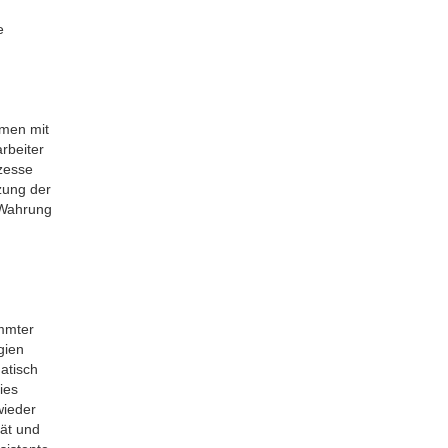
e
mmen mit
rbeiter
zesse
zung der
 Wahrung
immter
gien
atisch
ies
wieder
ät und