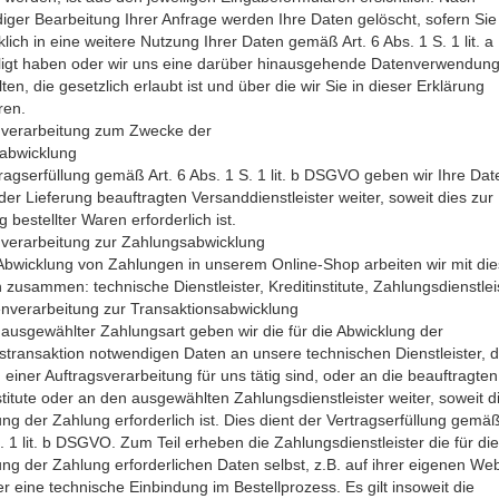
diger Bearbeitung Ihrer Anfrage werden Ihre Daten gelöscht, sofern Sie 
lich in eine weitere Nutzung Ihrer Daten gemäß Art. 6 Abs. 1 S. 1 lit.
lligt haben oder wir uns eine darüber hinausgehende Datenverwendun
ten, die gesetzlich erlaubt ist und über die wir Sie in dieser Erklärung
ren.
nverarbeitung zum Zwecke der
abwicklung
ragserfüllung gemäß Art. 6 Abs. 1 S. 1 lit. b DSGVO geben wir Ihre Dat
der Lieferung beauftragten Versanddienstleister weiter, soweit dies zur
g bestellter Waren erforderlich ist.
nverarbeitung zur Zahlungsabwicklung
Abwicklung von Zahlungen in unserem Online-Shop arbeiten wir mit di
 zusammen: technische Dienstleister, Kreditinstitute, Zahlungsdienstleis
nverarbeitung zur Transaktionsabwicklung
ausgewählter Zahlungsart geben wir die für die Abwicklung der
transaktion notwendigen Daten an unsere technischen Dienstleister, d
iner Auftragsverarbeitung für uns tätig sind, oder an die beauftragten
stitute oder an den ausgewählten Zahlungsdienstleister weiter, soweit d
ng der Zahlung erforderlich ist. Dies dient der Vertragserfüllung gemäß
. 1 lit. b DSGVO. Zum Teil erheben die Zahlungsdienstleister die für die
ng der Zahlung erforderlichen Daten selbst, z.B. auf ihrer eigenen We
r eine technische Einbindung im Bestellprozess. Es gilt insoweit die