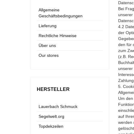
Datensch
Bei Fra
Allgemeine
unserer 
Geschäftsbedingungen
Datensc
Lieferung
4.2 Dat
der Opt
Rechtliche Hinweise
Gegebene
den für 
Über uns
zum Zwe
Our stores
(z.B. R
Buchhalt
unserer
Interess
Zahlun
5. Cooki
HERSTELLER
Allgeme
Um den B
Funktio
Lauerbach Schmuck
einschli
Segelwelt.org
auf Ihr
werden 
Topdekzeilen
gelöscht